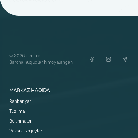
©
2026
derc.uz
Barcha huquqlar himoyalangan
MARKAZ HAQIDA
Rahbariyat
Tuzilma
Bo'linmalar
Vakant ish joylari