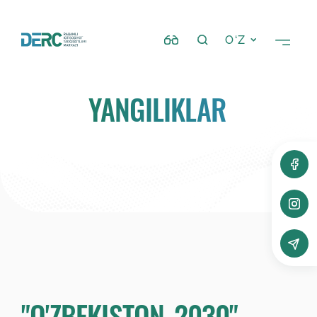
O‘Z
YANGILIKLAR
"O'ZBEKISTON-2030"