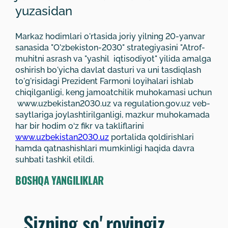
yuzasidan
Markaz hodimlari o'rtasida joriy yilning 20-yanvar
sanasida "O'zbekiston-2030" strategiyasini "Atrof-
muhitni asrash va "yashil iqtisodiyot" yilida amalga
oshirish bo'yicha davlat dasturi va uni tasdiqlash
to'g'risidagi Prezident Farmoni loyihalari ishlab
chiqilganligi, keng jamoatchilik muhokamasi uchun
www.uzbekistan2030.uz va regulation.gov.uz veb-
saytlariga joylashtirilganligi, mazkur muhokamada
har bir hodim o‘z fikr va takliflarini
www.uzbekistan2030.uz
portalida qoldirishlari
hamda qatnashishlari mumkinligi haqida davra
suhbati tashkil etildi.
BOSHQA YANGILIKLAR
Sizning soʼrovingiz